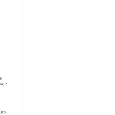
.
e
voir
eurs