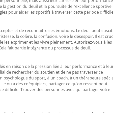
vie personnelle, mais aussi leur carrière et leur performanc
re la gestion du deuil et la poursuite de l’excellence sportive
gies pour aider les sportifs à traverser cette période difficile
ccepter et de reconnaître ses émotions. Le deuil peut suscit
tesse, la colère, la confusion, voire le désespoir. Il est cruc
de les exprimer et les vivre pleinement. Autorisez-vous à les
Cela fait partie intégrante du processus de deuil.
lés en raison de la pression liée à leur performance et à leu
ial de rechercher du soutien et de ne pas traverser ce
un psychologue du sport, à un coach, à un thérapeute spécia
mille ou à des coéquipiers, partager ce qu’on ressent peut
e difficile. Trouver des personnes avec qui partager votre