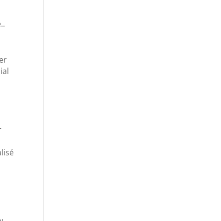
e
..
er
ial
r
lisé