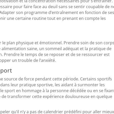
otivation et la concentration nécessaires pour s’entraîner. 
saire pour faire face au deuil sans se sentir coupable de n
 Adapter son programme d’entraînement en fonction de se
nir une certaine routine tout en prenant en compte les
r le plan physique et émotionnel. Prendre soin de son corps
ne alimentation saine, un sommeil adéquat et la pratique de
n. Prendre le temps de se reposer et de se ressourcer est
lopper un trouble de l’anxiété.
sport
une source de force pendant cette période. Certains sportifs
 dans leur pratique sportive, les aidant à surmonter les
 le sport en hommage à la personne décédée ou en se fixan
e de transformer cette expérience douloureuse en quelque
peler qu’il n’y a pas de calendrier prédéfini pour aller mieux.