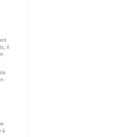
ent
, il
et
ela
on
ue
e à