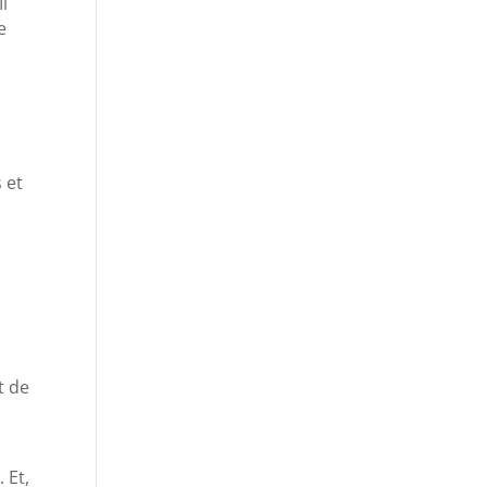
Il
e
s
 et
t de
 Et,